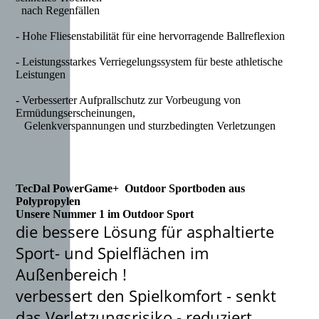
nach Regenfällen
- Hohe Fliesenstabilität für eine hervorragende Ballreflexion
- Leistungsstarkes Verriegelungssystem für beste athletische
Leistungen
- Verbesserter Aufprallschutz zur Vorbeugung von
Ermüdungserscheinungen,
Gelenkverspannungen und sturzbedingten Verletzungen
TecDal PowerGame+ Outdoor Sportboden aus
Polypropylen
Unsere Nummer 1 im Outdoor Sport
die bessere Lösung für asphaltierte
Sport- und Spielflächen im
Außenbereich !
verbessert den Spielkomfort - senkt
das Verletzungsrisiko - reduziert