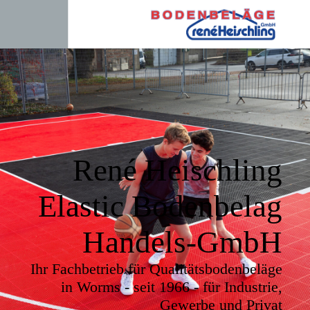
René Heischling
Elastic Bodenbelag
Handels-GmbH
Ihr Fachbetrieb für Qualitätsbodenbeläge
in Worms - seit 1966 - für Industrie,
Gewerbe und Privat