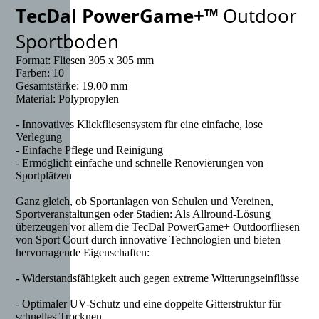
TecDal PowerGame+™
Outdoor
Sportboden
Format: Fliesen 305 x 305 mm
Farben: 10
Gesamtstärke: 19.00 mm
Material: Polypropylen
- Innovatives Klickfliesensystem für eine einfache, lose
Verlegung
- Einfache Pflege und Reinigung
- Ermöglicht einfache und schnelle Renovierungen von
Sportplätzen
Ganz gleich, ob Sportanlagen von Schulen und Vereinen,
Sportveranstaltungen oder Stadien: Als Allround-Lösung
überzeugen vor allem die TecDal PowerGame+ Outdoorfliesen
von Sport Court durch innovative Technologien und bieten
hervorragende Eigenschaften:
- Widerstandsfähigkeit auch gegen extreme Witterungseinflüsse
- Optimaler UV-Schutz und eine doppelte Gitterstruktur für
schnelles Trocknen