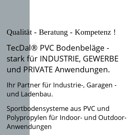
Qualität - Beratung - Kompetenz !
TecDal
®
PVC Bodenbeläge -
stark für INDUSTRIE, GEWERBE
und PRIVATE Anwendungen.
Ihr Partner für Industrie-, Garagen -
und Ladenbau.
Sportbodensysteme aus PVC und
Polypropylen für Indoor- und Outdoor-
Anwendungen