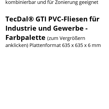
kombinierbar und für Zonierung geeignet
TecDal® GTI PVC-Fliesen für
Industrie und Gewerbe -
Farbpalette
(zum Vergrößern
anklicken)
Plattenformat 635 x 635 x 6 mm
RS47586_GTI Aluminium-lpr
RS47588_GTI Black-lpr
RS47590_GTI Blue-lpr
RS47592_GTI Bora-lpr
RS47594_GTI Carbon-lpr
RS47596_GTI DarkGrey-lpr
RS47598_GTI Ermelino-lpr