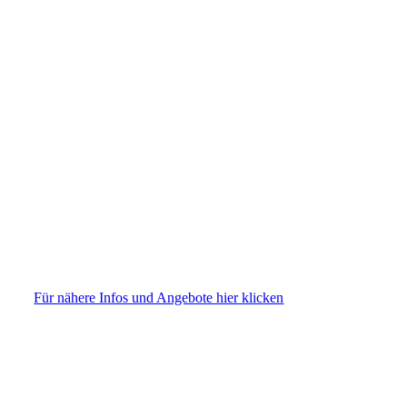
RS47600_GTI Grecale-lpr
RS47602_GTI Green-lpr
RS47612_GTI Magma-lpr
RS47610_GTI Maestral-lpr
RS47608_GTI Clear Grey-lpr
RS47606_GTI Libeccio-lpr
RS47604_GTI Levante-lpr
RS47614_GTI Ora-lpr
Für nähere Infos und Angebote hier klicken