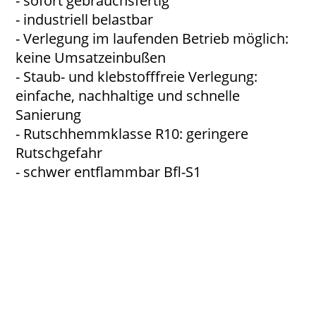
- sofort gebrauchsfertig
- industriell belastbar
- Verlegung im laufenden Betrieb möglich:
keine Umsatzeinbußen
- Staub- und klebstofffreie Verlegung:
einfache, nachhaltige und schnelle
Sanierung
- Rutschhemmklasse R10: geringere
Rutschgefahr
- schwer entflammbar Bfl-S1
TecDal ET Industrieboden
20250502_102308_resized_1
Warehouse - Forklift 2